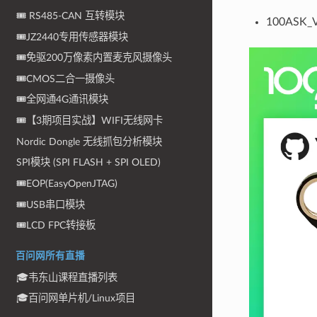
🎟 RS485-CAN 互转模块
100ASK
🎟JZ2440专用传感器模块
🎟免驱200万像素内置麦克风摄像头
🎟CMOS二合一摄像头
🎟全网通4G通讯模块
🎟【3期项目实战】WIFI无线网卡
Nordic Dongle 无线抓包分析模块
SPI模块 (SPI FLASH + SPI OLED)
🎟EOP(EasyOpenJTAG)
🎟USB串口模块
🎟LCD FPC转接板
百问网所有直播
🎓韦东山课程直播列表
🎓百问网单片机/Linux项目