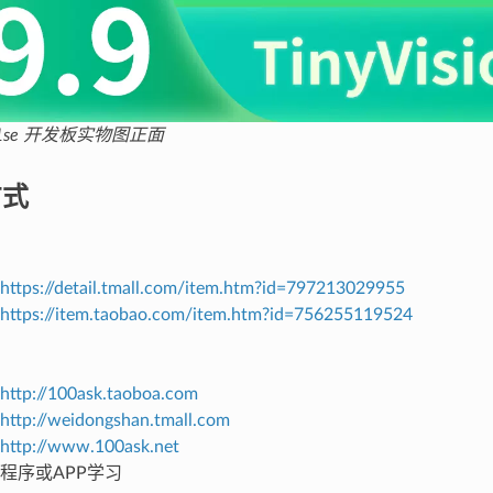
851se 开发板实物图正面
方式
https://detail.tmall.com/item.htm?id=797213029955
https://item.taobao.com/item.htm?id=756255119524
http://100ask.taoboa.com
http://weidongshan.tmall.com
http://www.100ask.net
程序或APP学习