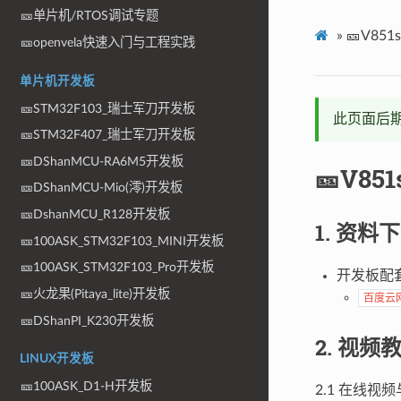
🎫单片机/RTOS调试专题
»
🎫V851
🎫openvela快速入门与工程实践
单片机开发板
🎫STM32F103_瑞士军刀开发板
此页面后
🎫STM32F407_瑞士军刀开发板
🎫DShanMCU-RA6M5开发板
🎫V85
🎫DShanMCU-Mio(澪)开发板
🎫DshanMCU_R128开发板
1. 资料
🎫100ASK_STM32F103_MINI开发板
🎫100ASK_STM32F103_Pro开发板
开发板配
🎫火龙果(Pitaya_lite)开发板
百度云
🎫DShanPI_K230开发板
2. 视频
LINUX开发板
🎫100ASK_D1-H开发板
2.1 在线视